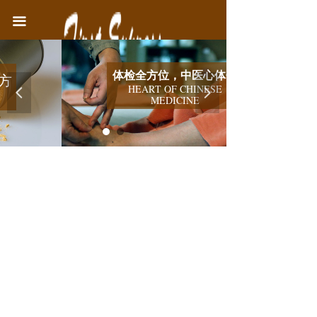
首页
끀
中医院简介
体检全方位，中医心体会
医疗业务
HEART OF CHINESE
넳
넲
MEDICINE
健康教育
联系我们