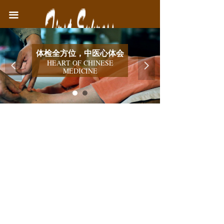
首页
끀
中医院简介
体检全方位，中医心体会
医疗业务
HEART OF CHINESE
넳
넲
MEDICINE
健康教育
联系我们