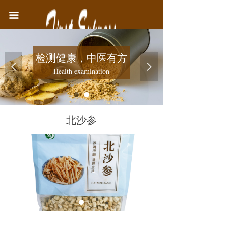
首页
끀
中医院简介
检测健康，中医有方
医疗业务
넳
넲
Health examination
健康教育
联系我们
北沙参