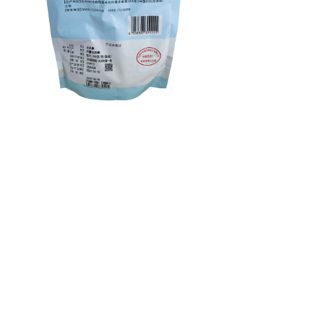
上一个：
核桃仁
ꄴ
下一个：
四制香附
ꄲ
电话：400-000-0000
地址：北京XX街XX大厦XX室
邮箱：********@XXXXXXX.net