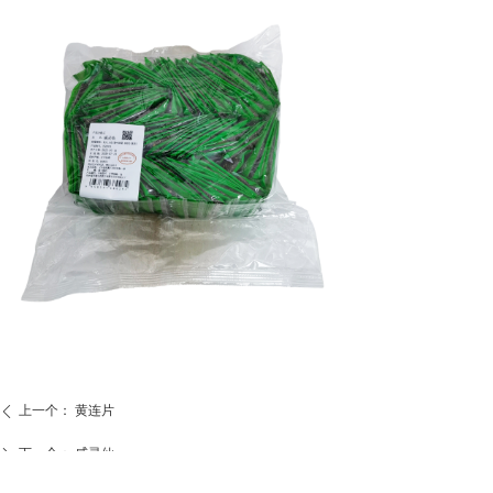
上一个：
黄连片
ꄴ
下一个：
威灵仙
ꄲ