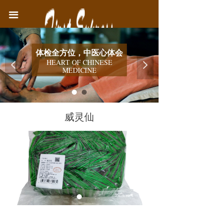
首页
끀
中医院简介
体检全方位，中医心体会
医疗业务
HEART OF CHINESE
넳
넲
MEDICINE
健康教育
联系我们
威灵仙