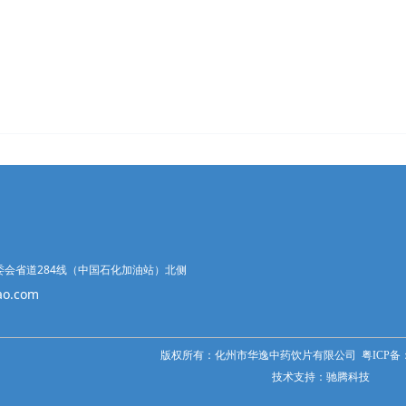
会省道284线（中国石化加油站）北侧
o.com
版权所有：化州市华逸中药饮片有限公司
粤
ICP备：
技术支持：
驰腾科技