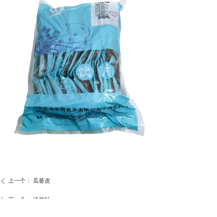
上一个：
瓜蒌皮
ꄴ
下一个：
淡竹叶
ꄲ