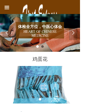
首页
끀
中医院简介
全方位，中医心体会
检测健康，中医有
医疗业务
ART OF CHINESE
넳
넲
Health examination
MEDICINE
健康教育
联系我们
鸡蛋花