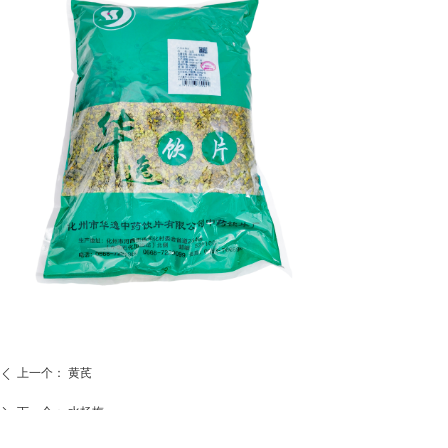
上一个：
黄芪
ꄴ
下一个：
水杨梅
ꄲ