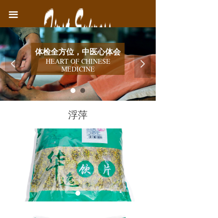
首页
끀
中医院简介
体检全方位，中医心体会
医疗业务
HEART OF CHINESE
넳
넲
MEDICINE
健康教育
联系我们
浮萍