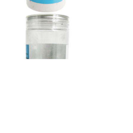
上一个：
莲子心
ꄴ