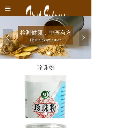
首页
끀
中医院简介
检测健康，中医有方
医疗业务
넳
넲
Health examination
健康教育
联系我们
珍珠粉