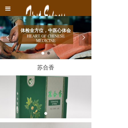
首页
끀
中医院简介
体检全方位，中医心体会
医疗业务
HEART OF CHINESE
넳
넲
MEDICINE
健康教育
联系我们
苏合香