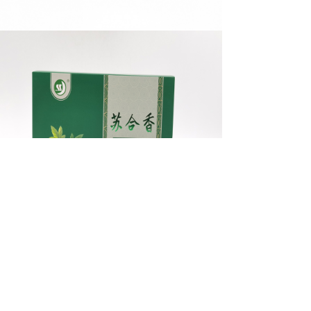
上一个：
降香
ꄴ