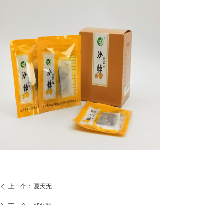
上一个：
夏天无
ꄴ
下一个：
橘红胎
ꄲ