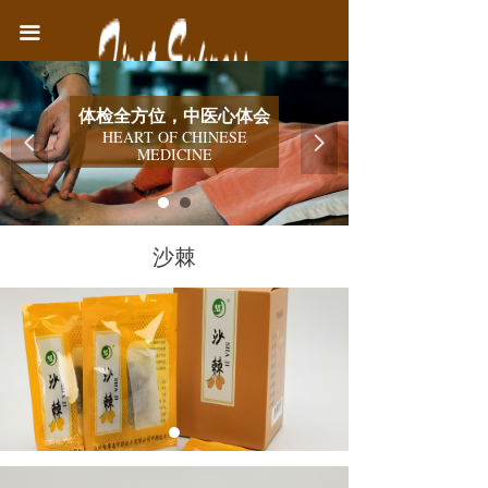
首页
끀
中医院简介
体检全方位，中医心体会
医疗业务
HEART OF CHINESE
넳
넲
MEDICINE
健康教育
联系我们
沙棘