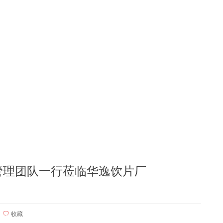
司管理团队一行莅临华逸饮片厂
ꄀ
收藏