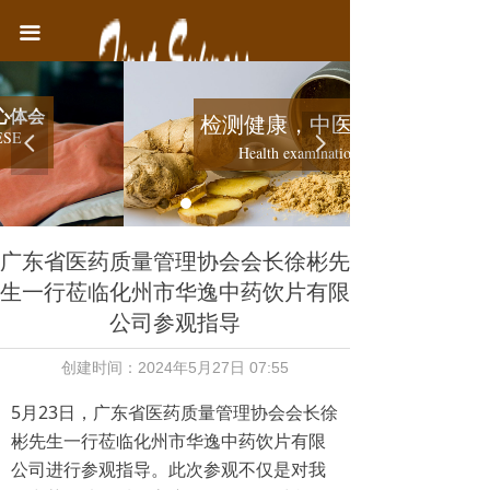
首页
끀
中医院简介
检测健康，中医有方
医疗业务
넳
넲
Health examination
健康教育
联系我们
广东省医药质量管理协会会长徐彬先
生一行莅临化州市华逸中药饮片有限
公司参观指导
创建时间：
2024年5月27日
07:55
5月23日，广东省医药质量管理协会会长徐
彬先生一行莅临化州市华逸中药饮片有限
公司进行参观指导。此次参观不仅是对我