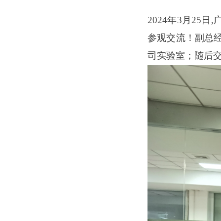
202
4
年
3
月
25
日
,
参观交流！副总
司实验室；随后