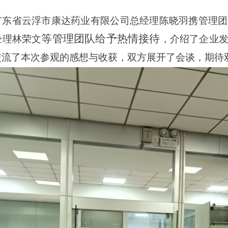
广东省云浮市康达药业有限公司总经理陈晓羽携管理
等管理团队给予热情接待
经理林荣文
，介绍了企业
交流了本次参观的感想与收获，
双方展开
了会谈，
期待